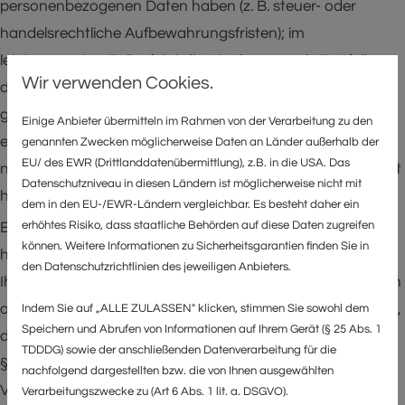
personenbezogenen Daten haben (z. B. steuer- oder
handelsrechtliche Aufbewahrungsfristen); im
letztgenannten Fall erfolgt die Löschung nach Fortfall
Wir verwenden Cookies.
dieser Gründe. Das heißt, ab dem Zeitpunkt, an dem
gesetzliche Aufbewahrungspflichten nicht mehr
Einige Anbieter übermitteln im Rahmen von der Verarbeitung zu den
entgegenstehen, werden die Daten gelöscht, sollten Sie
genannten Zwecken möglicherweise Daten an Länder außerhalb der
EU/ des EWR (Drittlanddatenübermittlung), z.B. in die USA. Das
nicht ausdrücklich einer weiteren Verwendung zugestimmt
Datenschutzniveau in diesen Ländern ist möglicherweise nicht mit
haben.
dem in den EU-/EWR-Ländern vergleichbar. Es besteht daher ein
erhöhtes Risiko, dass staatliche Behörden auf diese Daten zugreifen
Eine Speicherung kann jedoch über die angegebene Zeit
können. Weitere Informationen zu Sicherheitsgarantien finden Sie in
hinaus im Falle einer (drohenden) Rechtsstreitigkeit mit
den Datenschutzrichtlinien des jeweiligen Anbieters.
Ihnen oder eines sonstigen rechtlichen Verfahrens erfolgen
oder wenn die Speicherung durch gesetzliche Vorschriften,
Indem Sie auf „ALLE ZULASSEN" klicken, stimmen Sie sowohl dem
Speichern und Abrufen von Informationen auf Ihrem Gerät (§ 25 Abs. 1
denen wir als Verantwortlicher unterliegen (z.B. § 257 HGB,
TDDDG) sowie der anschließenden Datenverarbeitung für die
§ 147 AO), vorgesehen ist. Wenn die durch die gesetzlichen
nachfolgend dargestellten bzw. die von Ihnen ausgewählten
Vorschriften vorgeschriebene Speicherfrist abläuft, erfolgt
Verarbeitungszwecke zu (Art 6 Abs. 1 lit. a. DSGVO).